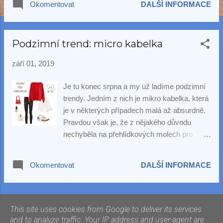
Okomentovat
DALŠÍ INFORMACE
Podzimní trend: micro kabelka
září 01, 2019
Je tu konec srpna a my už ladíme podzimní
trendy. Jedním z nich je mikro kabelka, která
je v některých případech malá až absurdně.
Pravdou však je, že z nějakého důvodu
nechyběla na přehlídkových molech pro
letošní sezónu a své místo získala i v
šatnících světových celebrit. My jsme ji
Okomentovat
DALŠÍ INFORMACE
zkombinovali do příjemně vyváženého
sportovně elegantního outfitu, ke kterému
jsme jako třešničku na dortu přidali zlaté
DALŠÍ PŘÍSPĚVKY
náušnice Bianca s působivou perlou Akoya .
This site uses cookies from Google to deliver its services
and to analyze traffic. Your IP address and user-agent are