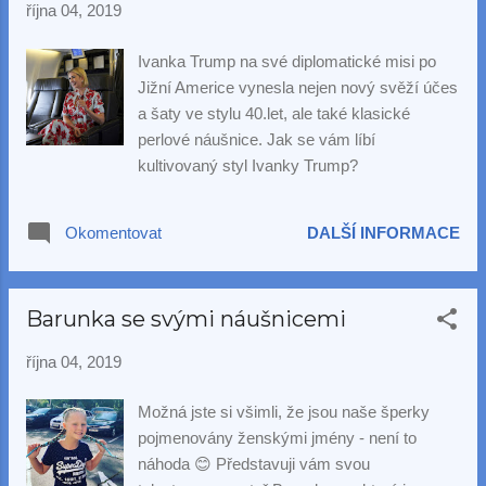
října 04, 2019
Ivanka Trump na své diplomatické misi po
Jižní Americe vynesla nejen nový svěží účes
a šaty ve stylu 40.let, ale také klasické
perlové náušnice. Jak se vám líbí
kultivovaný styl Ivanky Trump?
Okomentovat
DALŠÍ INFORMACE
Barunka se svými náušnicemi
října 04, 2019
Možná jste si všimli, že jsou naše šperky
pojmenovány ženskými jmény - není to
náhoda 😊 Představuji vám svou