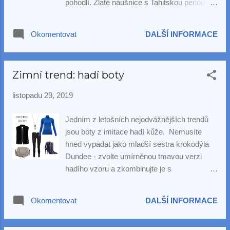
pohodlí. Zlaté náušnice s Tahitskou perlou
dodávají ležérnímu outfitu dotek slavnostní
atmosféry.
Okomentovat
DALŠÍ INFORMACE
Zimní trend: hadí boty
listopadu 29, 2019
Jedním z letošních nejodvážnějších trendů
jsou boty z imitace hadí kůže. Nemusíte
hned vypadat jako mladší sestra krokodýla
Dundee - zvolte umírněnou tmavou verzi
hadího vzoru a zkombinujte je s
umírněnějším zbytkem outfitu. A oč budte
střízlivější ve zbytku outfitu, o to výraznější
Okomentovat
DALŠÍ INFORMACE
perlový šperk můžete zvolit - zkuste třeba
náš přívěsek Gina s barokní perlou a