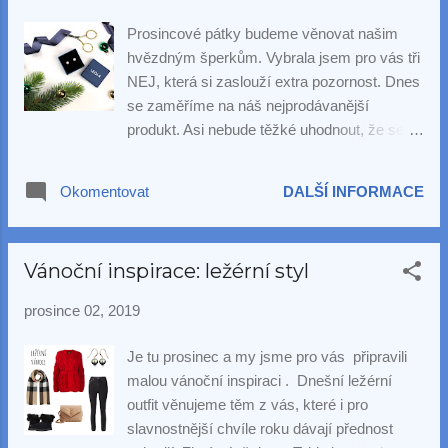
Prosincové pátky budeme věnovat našim
hvězdným šperkům. Vybrala jsem pro vás tři
NEJ, která si zaslouží extra pozornost. Dnes
se zaměříme na náš nejprodávanější
produkt. Asi nebude těžké uhodnout, že se
jedná o klasiku nejklasičtější - bílé
zapichovací perlové náušnice . Tyto
Okomentovat
DALŠÍ INFORMACE
náušnice jsou v naší nabídce od 1. dne a
jejich obliba neklesá. Tisíce našich zákaznic
v Čechách i na Slovensku potvrzují, jak jsou
Vánoční inspirace: ležérní styl
bílé perly univerzální. Nemáte-li ještě tento
kousek ve své šperkovnici a váháte,
prosince 02, 2019
doporučujeme začít u stříbrné varianty ,
kterou můžete mít doma se vší parádou za
Je tu prosinec a my jsme pro vás připravili
500 Kč (€20). To je, myslím, příjemná cena
malou vánoční inspiraci . Dnešní ležérní
za šperk, který budete nosit denně...
outfit věnujeme těm z vás, které i pro
slavnostnější chvíle roku dávají přednost