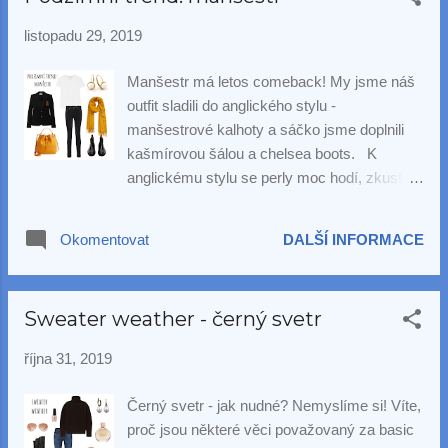
listopadu 29, 2019
Manšestr má letos comeback! My jsme náš
outfit sladili do anglického stylu -
manšestrové kalhoty a sáčko jsme doplnili
kašmírovou šálou a chelsea boots. K
anglickému stylu se perly moc hodí, zkuste
nějaké pěkné klasické perlové náušnice.
Třeba naši oblíbenou Monicu .
Okomentovat
DALŠÍ INFORMACE
Sweater weather - černý svetr
října 31, 2019
Černý svetr - jak nudné? Nemyslíme si! Víte,
proč jsou některé věci považovaný za basic