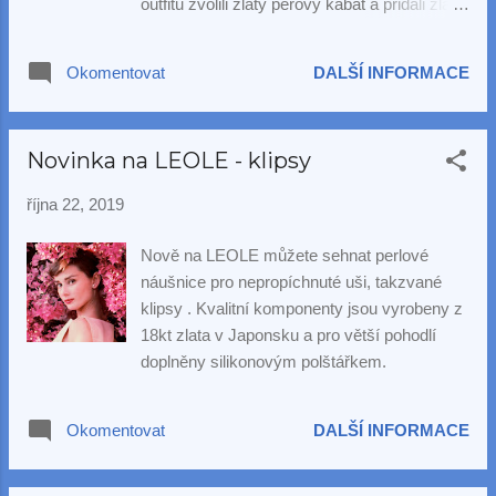
outfitu zvolili zlatý péřový kabát a přidali zlatý
prsten Silvia , který máme ve dvou
variantách - dvoubarevné a jednobarevné.
Okomentovat
DALŠÍ INFORMACE
Novinka na LEOLE - klipsy
října 22, 2019
Nově na LEOLE můžete sehnat perlové
náušnice pro nepropíchnuté uši, takzvané
klipsy . Kvalitní komponenty jsou vyrobeny z
18kt zlata v Japonsku a pro větší pohodlí
doplněny silikonovým polštářkem.
Okomentovat
DALŠÍ INFORMACE