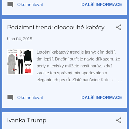
karátových náušnic pro nepropíchnuté uši,
Okomentovat
DALŠÍ INFORMACE
neboli "klipsů".
Podzimní trend: dloooouhé kabáty
října 04, 2019
Letošní kabátový trend je jasný: čím delší,
tím lepší. Dnešní outfit je navíc důkazem, že
perly a tenisky můžete nosit naráz, když
zvolíte ten správný mix sportovních a
elegantních prvků. Zlaté náušnice Kate s
oválnou perlou jsou elegantní, nadčasové,
jemné a přitom výrazné. Milou vlastností
Okomentovat
DALŠÍ INFORMACE
těchto náušnic je navíc to, že z nich lze perly
sejmout a vyměnit je za jiný pár z naší
nabídky.
Ivanka Trump