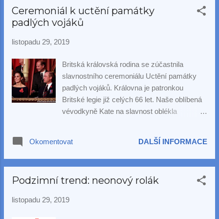
barevnými polodrahokamy.
Ceremoniál k uctění památky
padlých vojáků
listopadu 29, 2019
Britská královská rodina se zúčastnila
slavnostního ceremoniálu Uctění památky
padlých vojáků. Královna je patronkou
Britské legie již celých 66 let. Naše oblíbená
vévodkyně Kate na slavnost oblékla
jednoduché šaty s dlouhým rukávem,
kabelku Alexander McQueen, boty Jimmy
Okomentovat
DALŠÍ INFORMACE
Choo a jako doplněk tentokrát zvolila perlovo-
diamantové náušnice zapůjčené z královniny
sbírky 👑 Další dámy v eleganci nikterak
Podzimní trend: neonový rolák
nezaostávaly.
listopadu 29, 2019