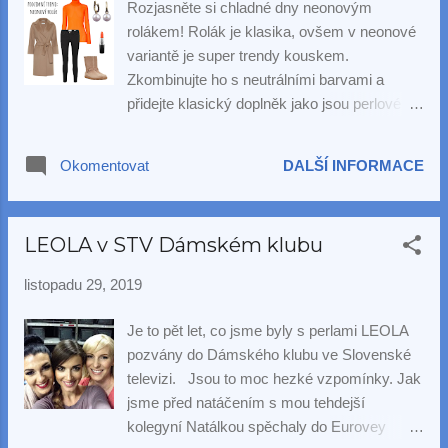
Rozjasněte si chladné dny neonovým
rolákem! Rolák je klasika, ovšem v neonové
variantě je super trendy kouskem.
Zkombinujte ho s neutrálními barvami a
přidejte klasický doplněk jako jsou perlové
náušnice .
Okomentovat
DALŠÍ INFORMACE
LEOLA v STV Dámském klubu
listopadu 29, 2019
Je to pět let, co jsme byly s perlami LEOLA
pozvány do Dámského klubu ve Slovenské
televizi. Jsou to moc hezké vzpomínky. Jak
jsme před natáčením s mou tehdejší
kolegyní Natálkou spěchaly do Eurovey