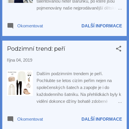
talentovanou neteř Barunku, po které jsou
pojmenovány naše nejprodávanější dětské
náušnice 🌸
Okomentovat
DALŠÍ INFORMACE
Podzimní trend: peří
října 04, 2019
Dalším podzimním trendem je peří.
Pochlubte se letos cizím peřím nejen na
společenských šatech a zapojte je i do
každodenního šatníku. Na přehlídkách byly k
vidění dokonce džíny bohatě zdobené
peříím. My jsme v našem outfitu použili svetr
s peříčky, ve kterém budete k nepřehlédnutí,
Okomentovat
DALŠÍ INFORMACE
aniž byste vypadala příliš zdobně, a
samozřejmě perlové náušnice z naší