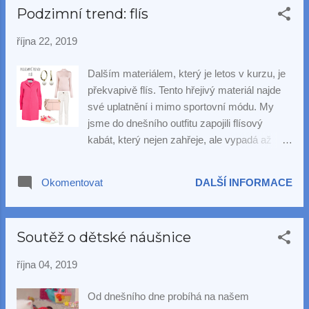
Podzimní trend: flís
října 22, 2019
Dalším materiálem, který je letos v kurzu, je
překvapivě flís. Tento hřejivý materiál najde
své uplatnění i mimo sportovní módu. My
jsme do dnešního outfitu zapojili flísový
kabát, který nejen zahřeje, ale vypadá až
překvapivě elegantně. Celkový ráz tohoto
sportovně-elegantního outfitu doplňují
Okomentovat
DALŠÍ INFORMACE
náušnice Cristina - zlaté kroužky o průměru
20 mm zdobí zavěšené oválné bílé perly
vysoké kvality a lesku. Tyto klasické
Soutěž o dětské náušnice
náušnice se zajímavým detailem jsou k
dispozici už jen do vyprodání zásob, tak si
října 04, 2019
pospěšte, další už nebudou!
Od dnešního dne probíhá na našem