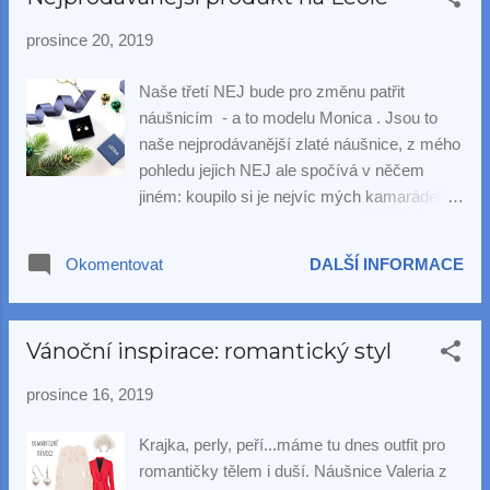
prosince 20, 2019
Naše třetí NEJ bude pro změnu patřit
náušnicím - a to modelu Monica . Jsou to
naše nejprodávanější zlaté náušnice, z mého
pohledu jejich NEJ ale spočívá v něčem
jiném: koupilo si je nejvíc mých kamarádek a
příbuzných! 😅 Dají se nosit nonstop, aniž
by obtěžovaly, píchaly či jinak vadily. S
Okomentovat
DALŠÍ INFORMACE
kolegyní Natálkou jsme si je oblíbily nejvíc v
období, kdy jsme měly malé děti a - přiznám
se - také jsme v nich i spaly. Ano, vím, s
Vánoční inspirace: romantický styl
perlami nedoporučujeme se koupat
(šampóny, spreje na vlasy a jiná chemie jim
prosince 16, 2019
neprospívají), ale v případě těchto náušnic je
to odpustitelné. Jsou osazeny polokulatou
Krajka, perly, peří...máme tu dnes outfit pro
perlou, jejíž výměna není nijak nákladná
romantičky tělem i duší. Náušnice Valeria z
záležitost. A když jsme u těch malých dětí,