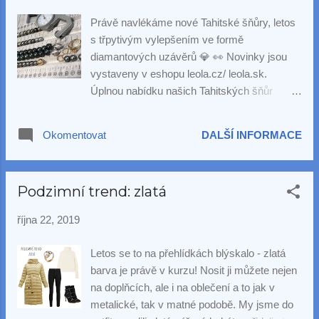
Právě navlékáme nové Tahitské šňůry, letos
s třpytivým vylepšením ve formě
diamantových uzávěrů 💎 👀 Novinky jsou
vystaveny v eshopu leola.cz/ leola.sk.
Úplnou nabídku našich Tahitských šňůr
naleznete na našem webu .
Okomentovat
DALŠÍ INFORMACE
Podzimní trend: zlatá
října 22, 2019
Letos se to na přehlídkách blýskalo - zlatá
barva je právě v kurzu! Nosit ji můžete nejen
na doplňcích, ale i na oblečení a to jak v
metalické, tak v matné podobě. My jsme do