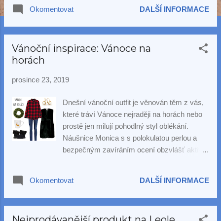
Okomentovat
DALŠÍ INFORMACE
Vánoční inspirace: Vánoce na
horách
prosince 23, 2019
Dnešní vánoční outfit je věnován těm z vás,
které tráví Vánoce nejraději na horách nebo
prostě jen milují pohodlný styl oblékání.
Náušnice Monica s s polokulatou perlou a
bezpečným zavíráním ocení obzvlášť aktivní
ženy nebo maminky malých dětí.
Okomentovat
DALŠÍ INFORMACE
Nejprodávanější produkt na Leole