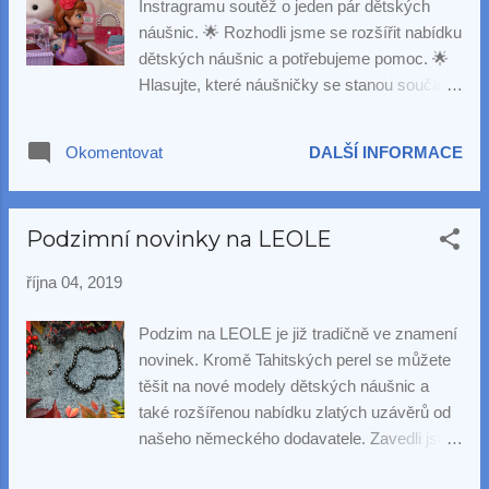
Instragramu soutěž o jeden pár dětských
náušnic. 🌟 Rozhodli jsme se rozšířit nabídku
dětských náušnic a potřebujeme pomoc. 🌟
Hlasujte, které náušničky se stanou součástí
naší stálé dětské kolekce! Děkujeme !
Soutěž potrvá do 31.10.2019, nové náušnice
Okomentovat
DALŠÍ INFORMACE
pak můžete vyhlížet před Vánoci 🎄
Podzimní novinky na LEOLE
října 04, 2019
Podzim na LEOLE je již tradičně ve znamení
novinek. Kromě Tahitských perel se můžete
těšit na nové modely dětských náušnic a
také rozšířenou nabídku zlatých uzávěrů od
našeho německého dodavatele. Zavedli jsme
také do naší nabídky novinku v podobě 18ti