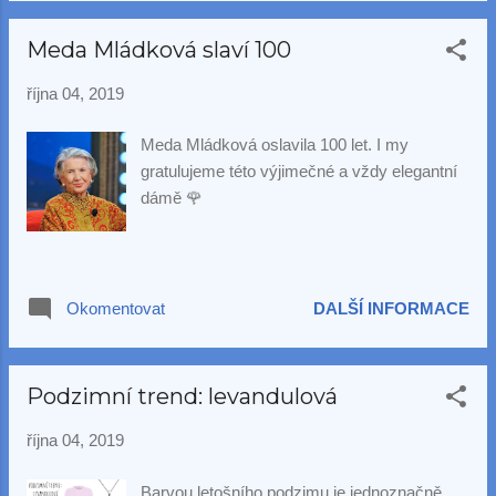
kolekce.
Meda Mládková slaví 100
října 04, 2019
Meda Mládková oslavila 100 let. I my
gratulujeme této výjimečné a vždy elegantní
dámě 🌹
Okomentovat
DALŠÍ INFORMACE
Podzimní trend: levandulová
října 04, 2019
Barvou letošního podzimu je jednoznačně