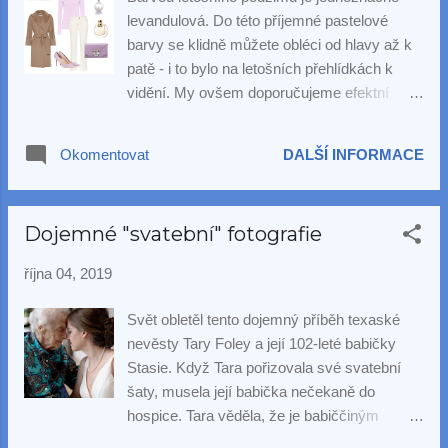
levandulová. Do této příjemné pastelové
barvy se klidně můžete obléci od hlavy až k
patě - i to bylo na letošních přehlídkách k
vidění. My ovšem doporučujeme efektní
kombinaci levandulové, béžové a krémově
bílé. Jako záveřečný finiš přidejte jemný
Okomentovat
DALŠÍ INFORMACE
šperk - my jsme zvolili stříbrný přívěsek Rita
s velkou perlou.
Dojemné "svatební" fotografie
října 04, 2019
Svět obletěl tento dojemný příběh texaské
nevěsty Tary Foley a její 102-leté babičky
Stasie. Když Tara pořizovala své svatební
šaty, musela její babička nečekaně do
hospice. Tara věděla, že je babiččiným
velkým přáním svatby se zúčastnit, a tak za