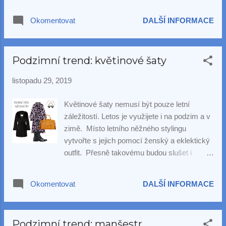
nechat se profesionálně nalíčit. Naše
modelka Nikolka (uprostřed) tam nebyla, ta
Okomentovat
DALŠÍ INFORMACE
takto vypadá po probuzení 🙃 a při focení s
ní aspoň ušetříme za makeup. A jak jsem
narychlo sháněla stahovací body, protože
Podzimní trend: květinové šaty
jsem k tomu televiznímu outfitu nemohla
dopnout kalhoty. To jsem ještě netušila, že to
listopadu 29, 2019
je tím, že čekám Aničku. A samozřejmě
velká nervozita! Bylo nám krásně, holky, ne?
Květinové šaty nemusí být pouze letní
Slavné video s detailním záběrem na
záležitostí. Letos je využijete i na podzim a v
Nikolčiny perly naleznete zde:
zimě. Místo letního něžného stylingu
https://www.youtube.com/ watch?
vytvořte s jejich pomocí ženský a eklektický
v=0OFdxF4e3LU
outfit. Přesně takovému budou slušet i
perlové náušnice s výraznými a exotickými
Tahitskými perlami .
Okomentovat
DALŠÍ INFORMACE
Podzimní trend: manšestr