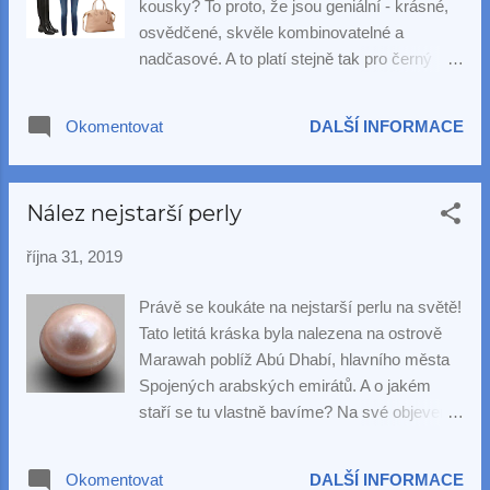
kousky? To proto, že jsou geniální - krásné,
osvědčené, skvěle kombinovatelné a
nadčasové. A to platí stejně tak pro černý
rolák jako pro perlové šperky. Při vhodné
kombinace rozhodně nikdy nebudou nudné.
Okomentovat
DALŠÍ INFORMACE
Pro náš dnešní outfit jsme zvolili oblíbené
perlové náušnice Kate .
Nález nejstarší perly
října 31, 2019
Právě se koukáte na nejstarší perlu na světě!
Tato letitá kráska byla nalezena na ostrově
Marawah poblíž Abú Dhabí, hlavního města
Spojených arabských emirátů. A o jakém
staří se tu vlastně bavíme? Na své objevení
čekala celých 8000 let! Perly se již tehdy
pravděpodobně nosily jako šperky a v
Okomentovat
DALŠÍ INFORMACE