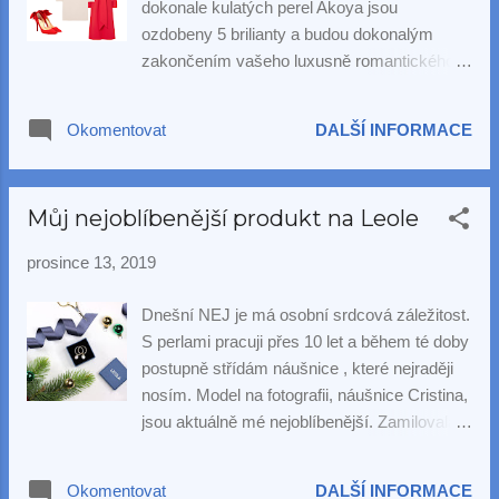
dokonale kulatých perel Akoya jsou
nějaké lehké zatáhnutí také snesou, což se o
ozdobeny 5 brilianty a budou dokonalým
všech modelech nedá říct (dámy budou znát
zakončením vašeho luxusně romantického
ty situace, kdy lovily vytrhnuté náušnice ze
vánočního looku.
svetru/ pod ním). Pokud stále vybíráte něco
pod stromeček, a máte možnost si balíček
Okomentovat
DALŠÍ INFORMACE
vyzvednout v Praze, máte stále čas. Balíčky
připravujeme nyní každý den do pondělí
23.12, ...
Můj nejoblíbenější produkt na Leole
prosince 13, 2019
Dnešní NEJ je má osobní srdcová záležitost.
S perlami pracuji přes 10 let a během té doby
postupně střídám náušnice , které nejraději
nosím. Model na fotografii, náušnice Cristina,
jsou aktuálně mé nejoblíbenější. Zamilovala
jsem se do nich v momentě, kdy jsem je
viděla v portfoliu našeho německého
Okomentovat
DALŠÍ INFORMACE