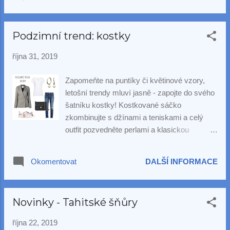
Mezopotámii, která se rozprostírala na území
dnešního Iráku, se směňovaly za keramické
předměty a další zboží. Nejstarší perla světa
Podzimní trend: kostky
bude od 30. října vystavena v muzeu Louvre
v Abú Dhabí jako součást výstavy s názvem
října 31, 2019
"10.000 let luxusu"
Zapomeňte na puntíky či květinové vzory,
letošní trendy mluví jasně - zapojte do svého
šatníku kostky! Kostkované sáčko
zkombinujte s džínami a teniskami a celý
outfit pozvedněte perlami a klasickou
kabelkou. Náušnice s perlou Cristina jsou pro
tento outfit jako stvořené!
Okomentovat
DALŠÍ INFORMACE
Novinky - Tahitské šňůry
října 22, 2019