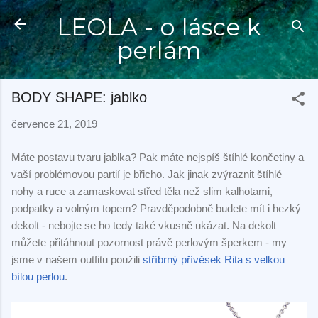
Přeskočit na hlavní obsah
LEOLA - o lásce k
perlám
BODY SHAPE: jablko
července 21, 2019
Máte postavu tvaru jablka? Pak máte nejspíš štíhlé končetiny a
vaší problémovou partií je břicho. Jak jinak zvýraznit štíhlé
nohy a ruce a zamaskovat střed těla než slim kalhotami,
podpatky a volným topem? Pravděpodobně budete mít i hezký
dekolt - nebojte se ho tedy také vkusně ukázat. Na dekolt
můžete přitáhnout pozornost právě perlovým šperkem - my
jsme v našem outfitu použili
stříbrný přívěsek Rita s velkou
bílou perlou
.