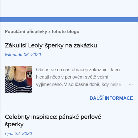
Populární příspěvky z tohoto blogu
Zákulisí Leoly: šperky na zakázku
listopadu 06, 2020
Občas se na nás obracejí zákazníci, kteří
hledají něco v perlovém světě velmi
výjimečného. V současné době, kdy nelze
cestovat na veletrhy, jsme omezeni na kontakty,
DALŠÍ INFORMACE
které s dodavateli na druhé straně zeměkoule
máme a výběr probíhá výhradně přes fotografie.
O to více nás těší, když dokážeme vyhovět i
Celebrity inspirace: pánské perlové
neobvyklému přání. Z původního zadání "šňůra
šperky
Tahitských perel kvality GEM" jsme skončili u
října 23, 2020
této zajímavé kombinace Tahitských a šedých