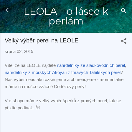
Přeskočit na hlavní obsah
LEOLA - o lásce k
perlám
Velký výběr perel na LEOLE
srpna 02, 2019
Víte, že na LEOLE najdete
náhrdelníky ze sladkovodních perel
,
náhrdelníky z mořských Akoya i z tmavých Tahitských perel
?
Náš výběr neustále rozšiřujeme a obměňujeme - momentálně
máme na mušce vzácné Cortézovy perly!
V e-shopu máme velký výběr šperků z pravých perel, tak se
přijďte podívat..
🌺