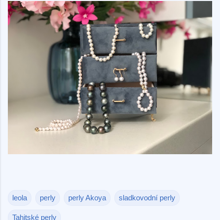
leola
perly
perly Akoya
sladkovodní perly
Tahitské perly