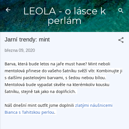
Přeskočit na hlavní obsah
LEOLA - o lásce k
perlám
Jarní trendy: mint
března 09, 2020
Barva, která bude letos na jaře must have? Mint neboli
mentolová přinese do vašeho šatníku svěží vítr. Kombinujte ji
s dalšími pastelovými barvami, s šedou nebou bílou.
Mentolová bude vypadat skvěle na kterémkoliv kousku
šatníku, stejně tak jako na doplňcích.
Náš dnešní mint outfit jsme doplnili
zlatými náušnicemi
Bianca s Tahitskou perlou
.