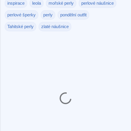
inspirace
leola
mořské perly
perlové náušnice
perlové šperky
perly
pondělní outfit
Tahitské perly
zlaté náušnice
K
o
m
e
n
t
á
ř
e