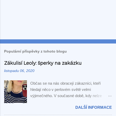
Populární příspěvky z tohoto blogu
Zákulisí Leoly: šperky na zakázku
listopadu 06, 2020
Občas se na nás obracejí zákazníci, kteří
hledají něco v perlovém světě velmi
výjimečného. V současné době, kdy nelze
cestovat na veletrhy, jsme omezeni na kontakty,
DALŠÍ INFORMACE
které s dodavateli na druhé straně zeměkoule
máme a výběr probíhá výhradně přes fotografie.