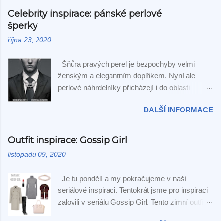
O to více nás těší, když dokážeme vyhovět i
Celebrity inspirace: pánské perlové
neobvyklému přání. Z původního zadání "šňůra
šperky
Tahitských perel kvality GEM" jsme skončili u
října 23, 2020
této zajímavé kombinace Tahitských a šedých
Akoya perel. Jsou odstupňovány velikostně i
Šňůra pravých perel je bezpochyby velmi
odstínem a výsledek můžete posoudit na
ženským a elegantním doplňkem. Nyní ale
fotografiích. Už jsem se zákaznice ptala, jestli
perlové náhrdelníky přicházejí i do oblasti
bych si náhrdelník nemohla nechat pro sebe -
pánské módy. A nejedná se o výstřelek, který
nesouhlasila:-)
DALŠÍ INFORMACE
můžete vidět pouze na módních molech. S
pánskými perlovými šperky přišla poprvé
japonská módní značka Comme des Garçons,
Outfit inspirace: Gossip Girl
která ve spolupráci s legendární šperkařskou
listopadu 09, 2020
značkou Mikimoto vytvořila kolekci sedmi
pánských náhrdelníků. V posledních dvou
Je tu pondělí a my pokračujeme v naší
letech se mnoho amerických herců, zpěváků a
seriálové inspiraci. Tentokrát jsme pro inspiraci
rapperů na slavnostní akce ozdobili právě
zalovili v seriálu Gossip Girl. Tento zimní outfit
perlovými šperky. Jak se tento nový pánský
Sereny van der Woodsen je zajímavou
trend líbí vám?