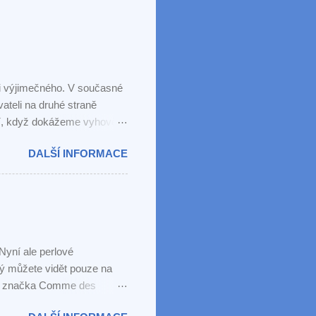
mi výjimečného. V současné
ateli na druhé straně
í, když dokážeme vyhovět i
jsme skončili u této
DALŠÍ INFORMACE
ikostně i odstínem a
bych si náhrdelník nemohla
yní ale perlové
erý můžete vidět pouze na
ní značka Comme des
ořila kolekci sedmi