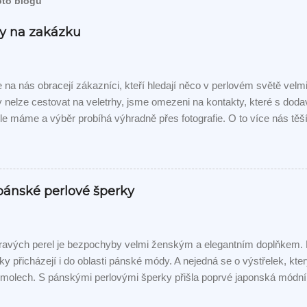
oto blogu
rky na zakázku
na nás obracejí zákazníci, kteří hledají něco v perlovém světě vel
 nelze cestovat na veletrhy, jsme omezeni na kontakty, které s dodav
e máme a výběr probíhá výhradně přes fotografie. O to více nás těš
mu přání. Z původního zadání "šňůra Tahitských perel kvality GEM" 
 kombinace Tahitských a šedých Akoya perel. Jsou odstupňovány vel
můžete posoudit na fotografiích. Už jsem se zákaznice ptala, jestli 
o sebe - nesouhlasila:-)
 pánské perlové šperky
avých perel je bezpochyby velmi ženským a elegantním doplňkem. N
ky přicházejí i do oblasti pánské módy. A nejedná se o výstřelek, kt
molech. S pánskými perlovými šperky přišla poprvé japonská mód
která ve spolupráci s legendární šperkařskou značkou Mikimoto vytv