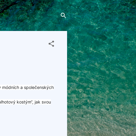
ky módních a společenských
alhotový kostým“, jak svou