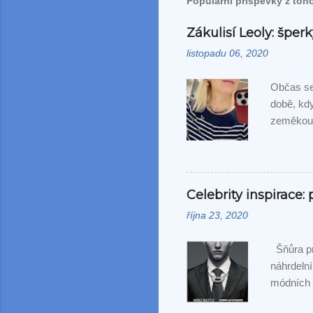
Populární příspěvky z toh
Zákulisí Leoly: špe
listopadu 06, 2020
Občas se 
době, kdy
zeměkoul
neobvyklé
zajímavé
výsledek 
nechat pr
Celebrity inspirace:
října 23, 2020
Šňůra pr
náhrdelní
módních 
Garçons, 