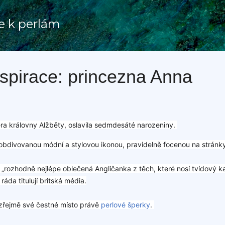
Přeskočit na hlavní obsah
e k perlám
nspirace: princezna Anna
ra královny Alžběty, oslavila sedmdesáté narozeniny.
obdivovanou módní a stylovou ikonou, pravidelně focenou na strán
, „rozhodně nejlépe oblečená Angličanka z těch, které nosí tvídový k
áda titulují britská média.
ozřejmě své čestné místo právě
perlové šperky
.