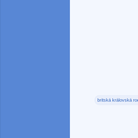
britská královská ro
K
o
m