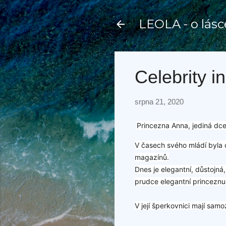
LEOLA - o lásc
Celebrity i
srpna 21, 2020
Princezna Anna, jediná dce
V časech svého mládí byla 
magazínů.
Dnes je elegantní, důstojná
prudce elegantní princeznu r
V její šperkovnici mají sam