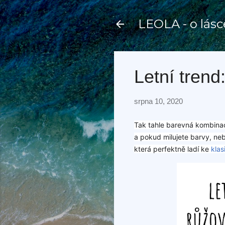
LEOLA - o lásc
Letní trend
srpna 10, 2020
Tak tahle barevná kombinac
a pokud milujete barvy, neb
která perfektně ladí ke
klas