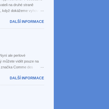
ateli na druhé straně
í, když dokážeme vyhovět i
jsme skončili u této
DALŠÍ INFORMACE
ikostně i odstínem a
bych si náhrdelník nemohla
yní ale perlové
erý můžete vidět pouze na
ní značka Comme des
ořila kolekci sedmi
DALŠÍ INFORMACE
, zpěváků a rapperů na
end líbí vám?