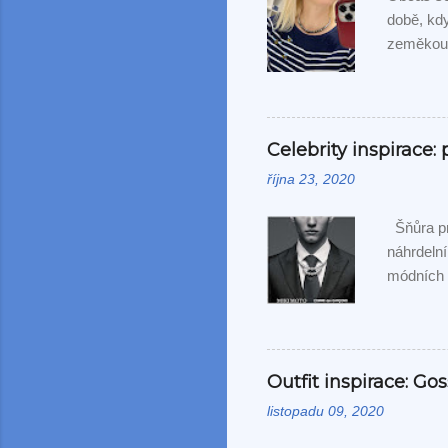
době, kdy
zeměkoul
neobvyklé
zajímavé
výsledek 
nechat pr
Celebrity inspirace:
října 23, 2020
Šňůra pr
náhrdelní
módních 
Garçons, 
pánských
slavnostn
Outfit inspirace: Gos
listopadu 09, 2020