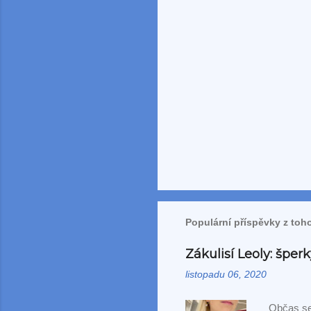
e
Populární příspěvky z toh
Zákulisí Leoly: špe
listopadu 06, 2020
Občas se 