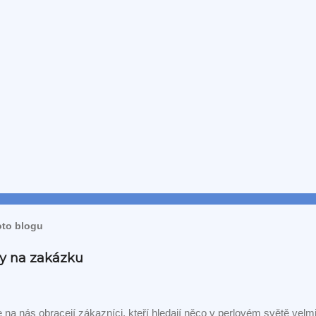
oto blogu
rky na zakázku
na nás obracejí zákazníci, kteří hledají něco v perlovém světě vel