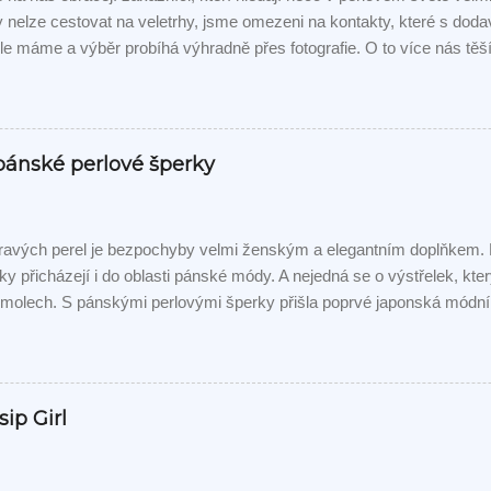
 nelze cestovat na veletrhy, jsme omezeni na kontakty, které s dodav
e máme a výběr probíhá výhradně přes fotografie. O to více nás těš
mu přání. Z původního zadání "šňůra Tahitských perel kvality GEM" 
 kombinace Tahitských a šedých Akoya perel. Jsou odstupňovány vel
můžete posoudit na fotografiích. Už jsem se zákaznice ptala, jestli 
o sebe - nesouhlasila:-)
 pánské perlové šperky
avých perel je bezpochyby velmi ženským a elegantním doplňkem. N
ky přicházejí i do oblasti pánské módy. A nejedná se o výstřelek, kt
molech. S pánskými perlovými šperky přišla poprvé japonská mód
která ve spolupráci s legendární šperkařskou značkou Mikimoto vytv
 náhrdelníků. V posledních dvou letech se mnoho amerických herců
í akce ozdobili právě perlovými šperky. Jak se tento nový pánský tr
sip Girl