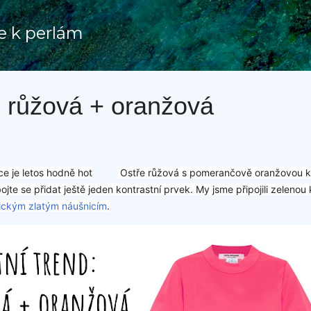
Přeskočit na hlavní obsah
e k perlám
: růžová + oranžová
e je letos hodně hot
Ostře růžová s pomerančově oranžovou k 
💖
🧡
ojte se přidat ještě jeden kontrastní prvek. My jsme připojili zelenou
ickým zlatým náušnicím
.